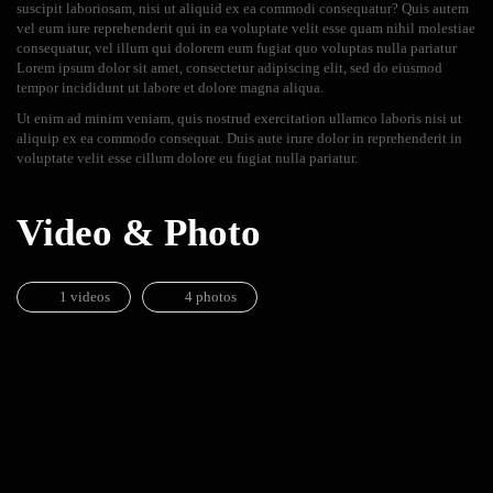
suscipit laboriosam, nisi ut aliquid ex ea commodi consequatur? Quis autem
vel eum iure reprehenderit qui in ea voluptate velit esse quam nihil molestiae
consequatur, vel illum qui dolorem eum fugiat quo voluptas nulla pariatur
Lorem ipsum dolor sit amet, consectetur adipiscing elit, sed do eiusmod
tempor incididunt ut labore et dolore magna aliqua.
Ut enim ad minim veniam, quis nostrud exercitation ullamco laboris nisi ut
aliquip ex ea commodo consequat. Duis aute irure dolor in reprehenderit in
voluptate velit esse cillum dolore eu fugiat nulla pariatur.
Video & Photo
1 videos
4 photos