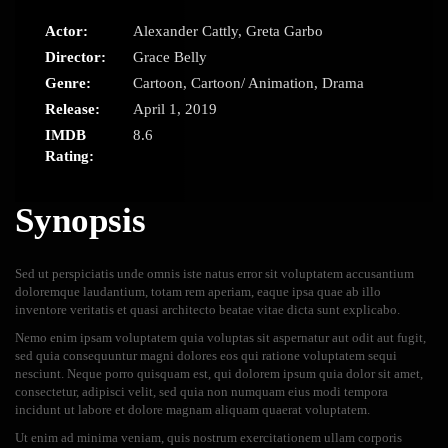
Actor:
Alexander Cattly
,
Greta Garbo
Director:
Grace Belly
Genre:
Cartoon
,
Cartoon/ Animation
,
Drama
Release:
April 1, 2019
IMDB
8.6
Rating:
Synopsis
Sed ut perspiciatis unde omnis iste natus error sit voluptatem accusantium
doloremque laudantium, totam rem aperiam, eaque ipsa quae ab illo
inventore veritatis et quasi architecto beatae vitae dicta sunt explicabo.
Nemo enim ipsam voluptatem quia voluptas sit aspernatur aut odit aut fugit,
sed quia consequuntur magni dolores eos qui ratione voluptatem sequi
nesciunt. Neque porro quisquam est, qui dolorem ipsum quia dolor sit amet,
consectetur, adipisci velit, sed quia non numquam eius modi tempora
incidunt ut labore et dolore magnam aliquam quaerat voluptatem.
Ut enim ad minima veniam, quis nostrum exercitationem ullam corporis