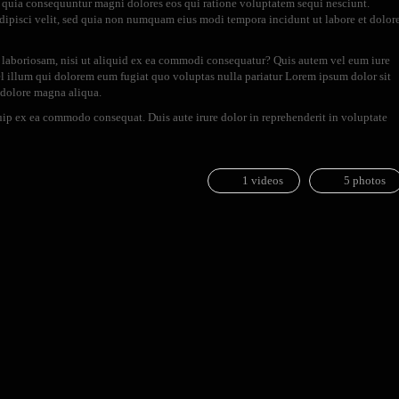
d quia consequuntur magni dolores eos qui ratione voluptatem sequi nesciunt.
adipisci velit, sed quia non numquam eius modi tempora incidunt ut labore et dolor
 laboriosam, nisi ut aliquid ex ea commodi consequatur? Quis autem vel eum iure
vel illum qui dolorem eum fugiat quo voluptas nulla pariatur Lorem ipsum dolor sit
t dolore magna aliqua.
uip ex ea commodo consequat. Duis aute irure dolor in reprehenderit in voluptate
1 videos
5 photos