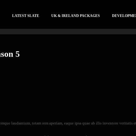
LATEST SLATE
UK & IRELAND PACKAGES
DEVELOPME
ason 5
remque laudantium, totam rem aperiam, eaque ipsa quae ab illo inventore veritatis e