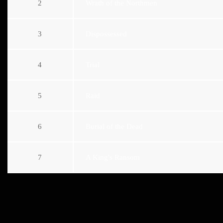
2
Wrath of the Northmen
3
Dispossessed
4
Trial
5
Raid
6
Burial of the Dead
7
A King's Ransom