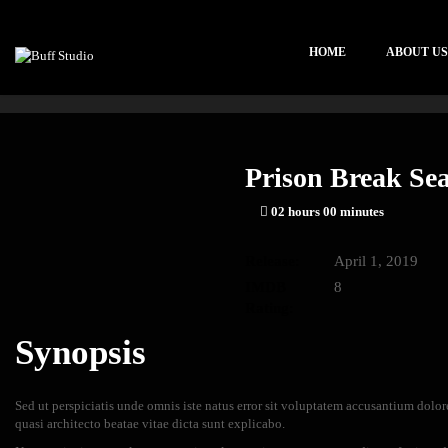
HOME
ABOUT US
Prison Break Se
02 hours 00 minutes
Release:
April 1, 2019
IMDB
8
Rating:
Synopsis
Sed ut perspiciatis unde omnis iste natus error sit voluptatem accusantium dolo
quasi architecto beatae vitae dicta sunt explicabo.