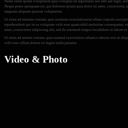
Nemo enim ipsam voluptatem quia voluptas sit aspernatur aut odit aut fugit, se
Neque porro quisquam est, qui dolorem ipsum quia dolor sit amet, consectetur, 
magnam aliquam quaerat voluptatem.
Ut enim ad minima veniam, quis nostrum exercitationem ullam corporis suscipit
reprehenderit qui in ea voluptate velit esse quam nihil molestiae consequatur, 
amet, consectetur adipiscing elit, sed do eiusmod tempor incididunt ut labore e
Ut enim ad minim veniam, quis nostrud exercitation ullamco laboris nisi ut aliq
velit esse cillum dolore eu fugiat nulla pariatur.
Video & Photo