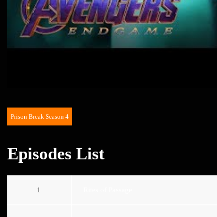
Prison Break Season 4
Episodes List
1
Rites of Passage