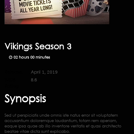
Vikings Season 3
02 hours 00 minutes
Release:
April 1, 2019
IMDB
8.6
Rating:
Synopsis
Sed ut perspiciatis unde omnis iste natus error sit voluptatem
accusantium doloremque laudantium, totam rem aperiam,
eaque ipsa quae ab illo inventore veritatis et quasi architecto
beatae vitae dicta sunt explicabo.