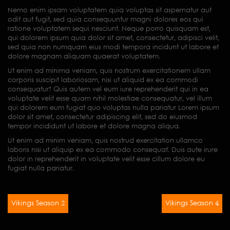
Nemo enim ipsam voluptatem quia voluptas sit aspernatur aut
odit aut fugit, sed quia consequuntur magni dolores eos qui
ratione voluptatem sequi nesciunt. Neque porro quisquam est,
qui dolorem ipsum quia dolor sit amet, consectetur, adipisci velit,
sed quia non numquam eius modi tempora incidunt ut labore et
dolore magnam aliquam quaerat voluptatem.
Ut enim ad minima veniam, quis nostrum exercitationem ullam
corporis suscipit laboriosam, nisi ut aliquid ex ea commodi
consequatur? Quis autem vel eum iure reprehenderit qui in ea
voluptate velit esse quam nihil molestiae consequatur, vel illum
qui dolorem eum fugiat quo voluptas nulla pariatur Lorem ipsum
dolor sit amet, consectetur adipiscing elit, sed do eiusmod
tempor incididunt ut labore et dolore magna aliqua.
Ut enim ad minim veniam, quis nostrud exercitation ullamco
laboris nisi ut aliquip ex ea commodo consequat. Duis aute irure
dolor in reprehenderit in voluptate velit esse cillum dolore eu
fugiat nulla pariatur.
Vikings Season 2
Vikings Season 4