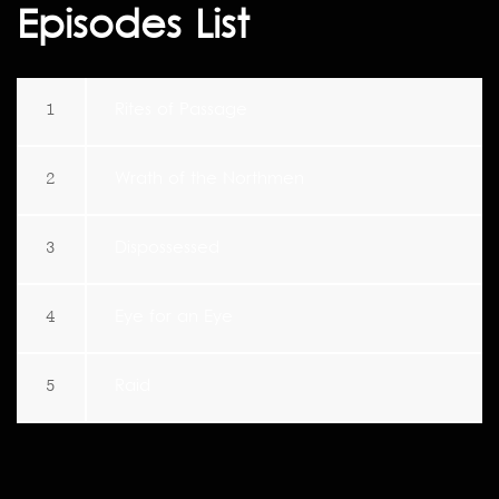
Episodes List
1
Rites of Passage
2
Wrath of the Northmen
3
Dispossessed
4
Eye for an Eye
5
Raid